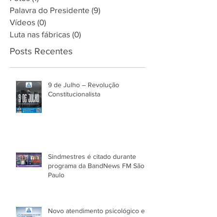
Palavra do Presidente
(9)
9 posts
Vídeos
(0)
0 post
Luta nas fábricas
(0)
0 post
Posts Recentes
9 de Julho – Revolução
Constitucionalista
Sindmestres é citado durante
programa da BandNews FM São
Paulo
Novo atendimento psicológico em