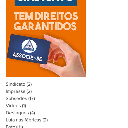
Sindicato
(2)
2 posts
Impressa
(2)
2 posts
Subsedes
(17)
17 posts
Vídeos
(1)
1 post
Destaques
(4)
4 posts
Luta nas fábricas
(2)
2 posts
Fotos
(1)
1 post