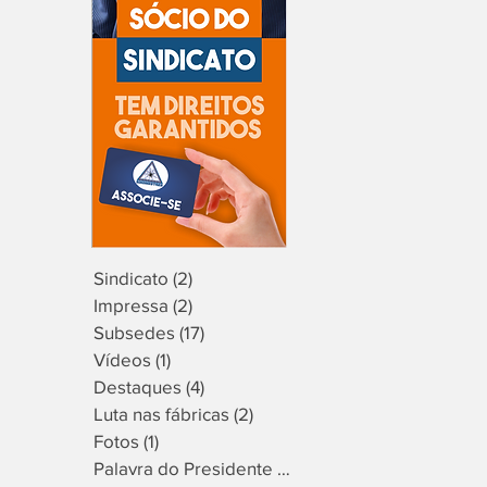
Sindicato
(2)
2 posts
Impressa
(2)
2 posts
Subsedes
(17)
17 posts
Vídeos
(1)
1 post
Destaques
(4)
4 posts
Luta nas fábricas
(2)
2 posts
Fotos
(1)
1 post
Palavra do Presidente
(9)
9 posts