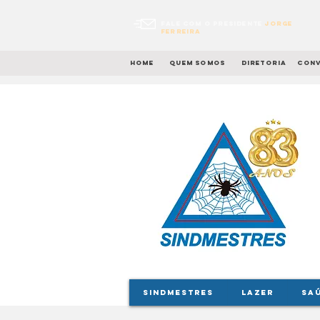
Fale com o presidente
Jorge
Ferreira
Home
quem somos
diretoria
conv
SINDMESTRES
LAZER
SA