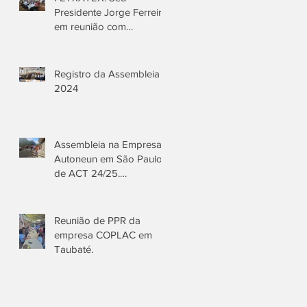
Presidente Jorge Ferreira
em reunião com
Sindicatos Texteis para
elaboração da Pauta de
negociações CCT
Registro da Assembleia
2024/25
2024
Assembleia na Empresa
Autoneun em São Paulo
de ACT 24/25.
Presidente do
Sindmestres Jorge
Ferreira e Moisés vice
Reunião de PPR da
presidente do Sinditextil
empresa COPLAC em
de São Paulo. Aprovada
Taubaté.