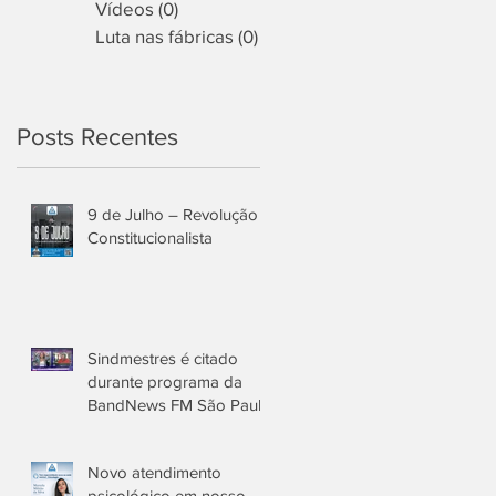
Vídeos
(0)
0 post
Luta nas fábricas
(0)
0 post
Posts Recentes
9 de Julho – Revolução
Constitucionalista
Sindmestres é citado
durante programa da
BandNews FM São Paulo
Novo atendimento
psicológico em nosso