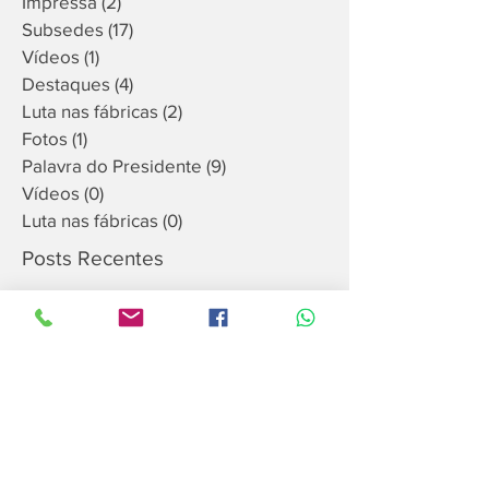
Sindicato
(2)
2 posts
Impressa
(2)
2 posts
Subsedes
(17)
17 posts
Vídeos
(1)
1 post
Destaques
(4)
4 posts
Luta nas fábricas
(2)
2 posts
Fotos
(1)
1 post
Palavra do Presidente
(9)
9 posts
Vídeos
(0)
0 post
Luta nas fábricas
(0)
0 post
Posts Recentes
Arquivo
julho de 2026
(1)
1 post
junho de 2026
(1)
1 post
março de 2026
(1)
1 post