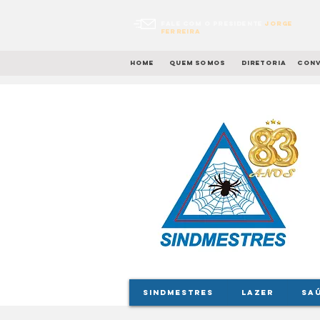
Fale com o presidente
Jorge
Ferreira
Home
quem somos
diretoria
conv
SINDMESTRES
LAZER
SA