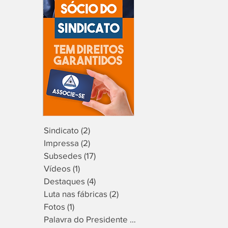
Sindicato
(2)
2 posts
Impressa
(2)
2 posts
Subsedes
(17)
17 posts
Vídeos
(1)
1 post
Destaques
(4)
4 posts
Luta nas fábricas
(2)
2 posts
Fotos
(1)
1 post
Palavra do Presidente
(9)
9 posts