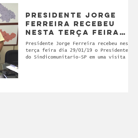
Presidente Jorge
Ferreira recebeu
nesta terça feira
dia 29/01/19 o
Presidente Jorge Ferreira recebeu nesta
Presidente do
terça feira dia 29/01/19 o Presidente
Sindicomunitario-SP
do Sindicomunitario-SP em uma visita na
sede do...