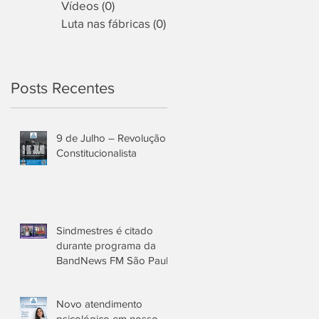
Vídeos
(0)
0 post
Luta nas fábricas
(0)
0 post
Posts Recentes
9 de Julho – Revolução
Constitucionalista
Sindmestres é citado
durante programa da
BandNews FM São Paulo
Novo atendimento
psicológico em nosso