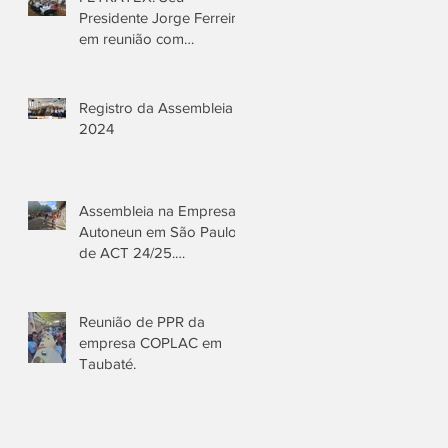
Presidente Jorge Ferreira
em reunião com
Sindicatos Texteis para
elaboração da Pauta de
negociações CCT
Registro da Assembleia
2024/25
2024
Assembleia na Empresa
Autoneun em São Paulo
de ACT 24/25.
Presidente do
Sindmestres Jorge
Ferreira e Moisés vice
Reunião de PPR da
presidente do Sinditextil
empresa COPLAC em
de São Paulo. Aprovada
Taubaté.