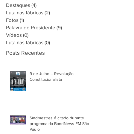
Destaques
(4)
4 posts
Luta nas fábricas
(2)
2 posts
Fotos
(1)
1 post
Palavra do Presidente
(9)
9 posts
Vídeos
(0)
0 post
Luta nas fábricas
(0)
0 post
Posts Recentes
9 de Julho – Revolução
Constitucionalista
Sindmestres é citado durante
programa da BandNews FM São
Paulo