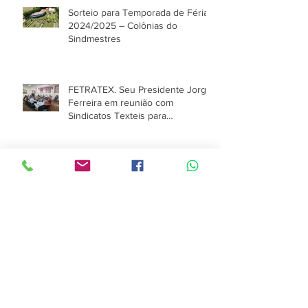
Sorteio para Temporada de Férias
2024/2025 – Colônias do
Sindmestres
FETRATEX. Seu Presidente Jorge
Ferreira em reunião com
Sindicatos Texteis para
elaboração da Pauta de
negociações CCT 2024/25
Registro da Assembleia 2024
Assembleia na Empresa Autoneun
em São Paulo de ACT 24/25.
Presidente do Sindmestres Jorge
Ferreira e Moisés vice presidente
do Sinditextil de São Paulo.