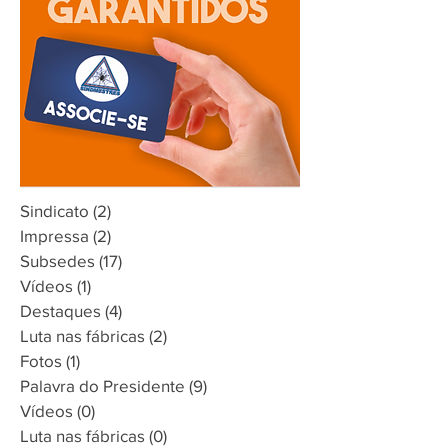
Sindicato
(2)
2 posts
Impressa
(2)
2 posts
Subsedes
(17)
17 posts
Vídeos
(1)
1 post
Destaques
(4)
4 posts
Luta nas fábricas
(2)
2 posts
Fotos
(1)
1 post
Palavra do Presidente
(9)
9 posts
Vídeos
(0)
0 post
Luta nas fábricas
(0)
0 post