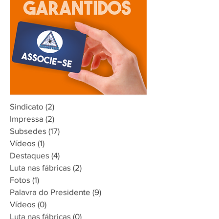
Sindicato
(2)
2 posts
Impressa
(2)
2 posts
Subsedes
(17)
17 posts
Vídeos
(1)
1 post
Destaques
(4)
4 posts
Luta nas fábricas
(2)
2 posts
Fotos
(1)
1 post
Palavra do Presidente
(9)
9 posts
Vídeos
(0)
0 post
Luta nas fábricas
(0)
0 post