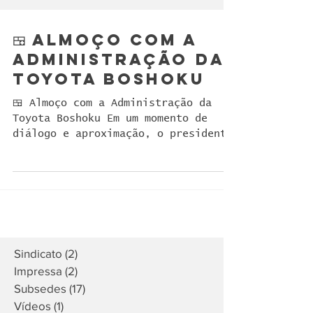
🍱 Almoço com a
Administração da
Toyota Boshoku
🍱 Almoço com a Administração da
Toyota Boshoku Em um momento de
diálogo e aproximação, o presidente
do SindMestres e da Fetratex,
Jorge...
Sindicato
(2)
2 posts
Impressa
(2)
2 posts
Subsedes
(17)
17 posts
Vídeos
(1)
1 post